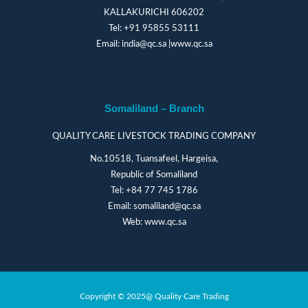
KALLAKURICHI 606202
Tel:
+91 95855 53111
Email:
india@qc.sa
|
www.qc.sa
Somaliland – Branch
QUALITY CARE LIVESTOCK TRADING COMPANY
No.10518, Tuansafeel, Hargeisa,
Republic of Somaliland
Tel:
+84 77 745 1786
Email:
somaliland@qc.sa
Web:
www.qc.sa
Copyright © 2025@ Quality Care Trading