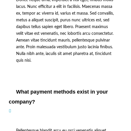
Donec neque urna, imperdiet a nisl eget, finibus mollis
lacus. Nunc efficitur a elit in facilisis. Maecenas massa
ex, tempor ac viverra id, varius et massa. Sed convallis,
metus a aliquet suscipit, purus nunc ultrices est, sed
dapibus tellus sapien eget libero. Praesent maximus
velit vitae est venenatis, nec lobortis arcu consectetur.
Aenean vitae tincidunt mauris, pellentesque pulvinar
ante. Proin malesuada vestibulum justo lacinia finibus.
Nulla nibh ante, iaculis sit amet pharetra at, tincidunt
quis nisi.
What payment methods exist in your
company?
Pellentesque blandit arcu eu orci venenatis aliquet.