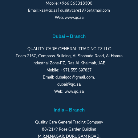
Mobile:
+966 563318300
Email:
ksa@qc.sa
|
qualitycare1975@gmail.com
Web:
www.qc.sa
Dubai – Branch
QUALITY CARE GENERAL TRADING FZ-LLC
Foam 2157, Compass Building, Al Shohada Road, Al Hamra
Industrial Zone-FZ, Ras Al Khaimah,UAE
Mobile:
+971 555 697837
Email:
dubaiqcc@gmail.com
,
dubai@qc.sa
Web:
www.qc.sa
India – Branch
Quality Care General Trading Company
88/21/9 Rose Garden Building
M.R.N.NAGAR, DURUGAM ROAD,